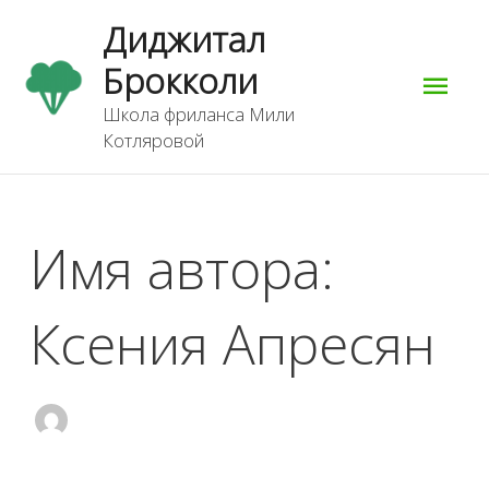
Перейти
Гла
Диджитал
к
содержимому
Брокколи
мен
Школа фриланса Мили
Котляровой
Поиск:
Имя автора:
Ксения Апресян