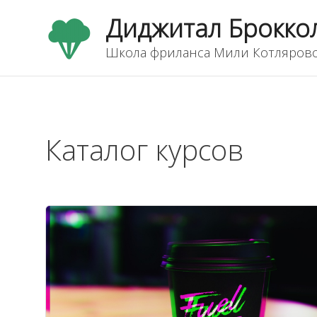
Перейти
Диджитал Брокко
к
содержимому
Школа фриланса Мили Котляров
Каталог курсов