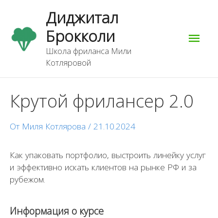
Перейти
Гла
Диджитал
к
содержимому
Брокколи
мен
Школа фриланса Мили
Котляровой
Навигация
Крутой фрилансер 2.0
по
записям
От
Миля Котлярова
/
21.10.2024
Как упаковать портфолио, выстроить линейку услуг
и эффективно искать клиентов на рынке РФ и за
рубежом.
Информация о курсе