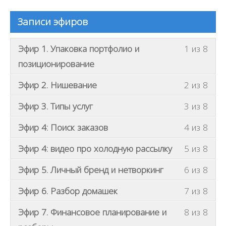
Записи эфиров
В
Эфир 1. Упаковка портфолио и
1 из 8
ы
позиционирование
д
В
о
Эфир 2. Нишевание
2 из 8
ы
л
В
Эфир 3. Типы услуг
3 из 8
д
ж
ы
о
н
В
Эфир 4: Поиск заказов
4 из 8
д
л
ы
ы
о
ж
В
б
Эфир 4: видео про холодную рассылку
5 из 8
д
л
н
ы
ы
о
ж
В
Эфир 5. Личный бренд и нетворкинг
6 из 8
ы
д
т
л
н
ы
б
о
ь
ж
В
Эфир 6. Разбор домашек
7 из 8
ы
д
ы
л
з
н
ы
б
о
т
ж
В
а
Эфир 7. Финансовое планирование и
8 из 8
ы
д
ы
л
ь
н
ы
ч