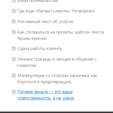
Ваши преимущества
п
Где еще обитают клиенты. Нетворкинг
о
л
Рекламный текст об услугах
у
ч
Как откликаться на проекты: шаблон текста.
и
Фразы-крючки
т
Сдача работы клиенту
ь
д
Личные границы и эмоции в общении с
о
клиентом
с
т
Манипуляции со стороны заказчика: как
у
бороться и предотвращать
п
Почему деньги — это ваша
к
ответственность, а не удача
е
г
о