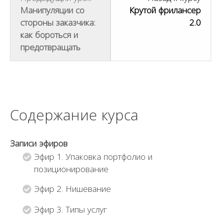
ы
Манипуляции со
Крутой фрилансер
д
стороны заказчика:
2.0
о
как бороться и
л
предотвращать
ж
н
ы
б
ы
Содержание курса
т
ь
Записи эфиров
з
Эфир 1. Упаковка портфолио и
а
позиционирование
ч
и
Эфир 2. Нишевание
с
л
Эфир 3. Типы услуг
е