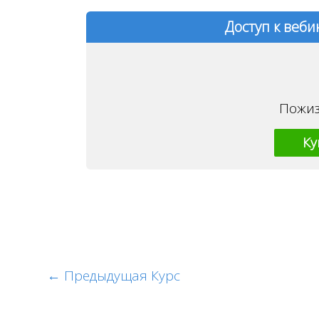
Доступ к веб
Пожиз
Ку
←
Предыдущая Курс