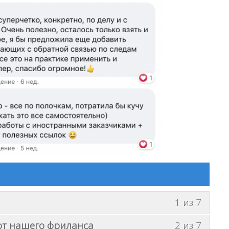
В
1 из 7
ы
В
от нашего фриланса
2 из 7