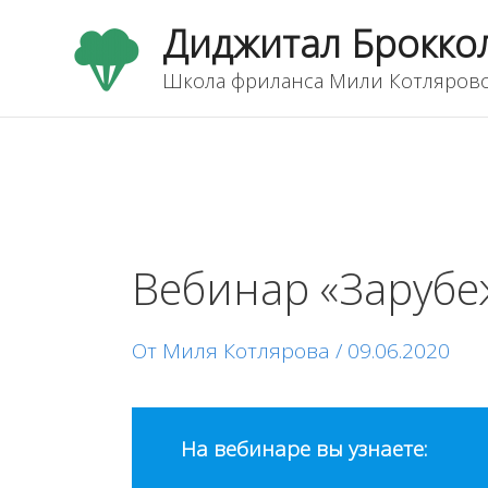
Перейти
Диджитал Брокко
к
содержимому
Школа фриланса Мили Котляров
Навигация
по
Вебинар «Заруб
записям
От
Миля Котлярова
/
09.06.2020
На вебинаре вы узнаете: