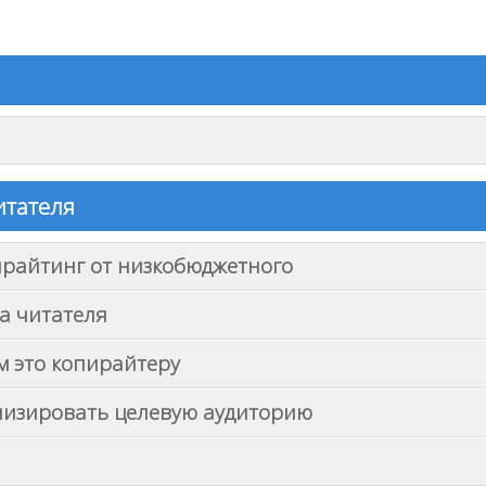
итателя
райтинг от низкобюджетного
ча читателя
м это копирайтеру
ализировать целевую аудиторию