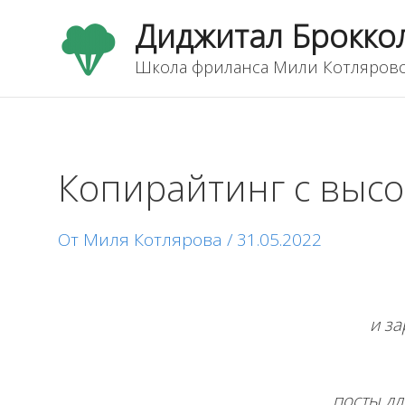
Перейти
Диджитал Брокко
к
содержимому
Школа фриланса Мили Котляров
Копирайтинг с высо
Навигация
по
записям
От
Миля Котлярова
/
31.05.2022
и за
посты дл