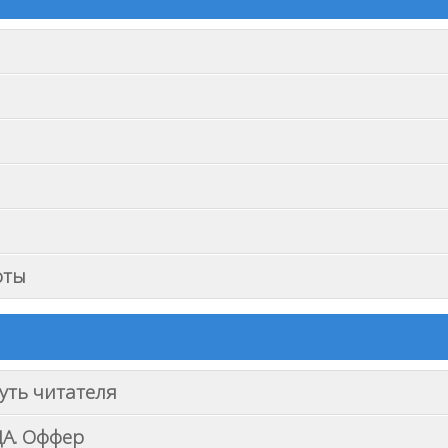
оты
уть читателя
ЦА. Оффер