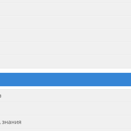
в
, знания