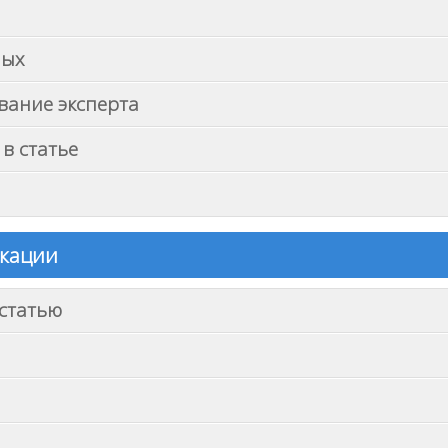
ных
вание эксперта
в статье
икации
 статью