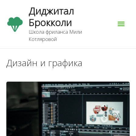
Перейти
Гла
Диджитал
к
содержимому
Брокколи
мен
Школа фриланса Мили
Котляровой
Дизайн и графика