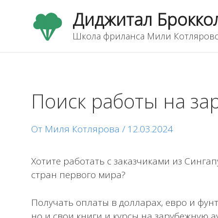
Перейти
Диджитал Брокко
к
содержимому
Школа фриланса Мили Котляров
Поиск работы на за
Навигация
по
записям
От
Миля Котлярова
/
12.03.2024
Хотите работать с заказчиками из Синга
стран первого мира?
Получать оплаты в долларах, евро и фунт
но и свои книги и курсы на зарубежную 