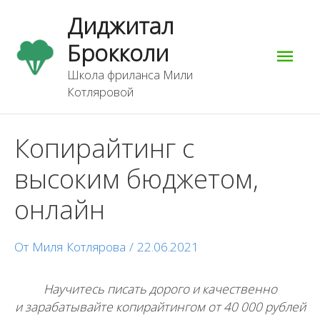
Перейти
Гла
Диджитал
к
содержимому
Брокколи
мен
Школа фриланса Мили
Котляровой
Навигация
Копирайтинг с
по
записям
высоким бюджетом,
онлайн
От
Миля Котлярова
/
22.06.2021
Научитесь писать дорого и качественно
и зарабатывайте копирайтингом от 40 000 рублей