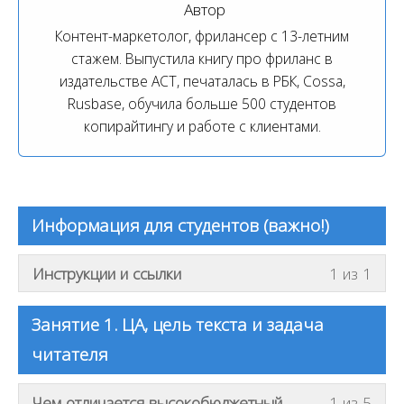
Автор
Контент-маркетолог, фрилансер с 13-летним
стажем. Выпустила книгу про фриланс в
издательстве АСТ, печаталась в РБК, Cossa,
Rusbase, обучила больше 500 студентов
копирайтингу и работе с клиентами.
Информация для студентов (важно!)
В
Инструкции и ссылки
1 из 1
ы
д
Занятие 1. ЦА, цель текста и задача
о
читателя
л
ж
В
Чем отличается высокобюджетный
1 из 5