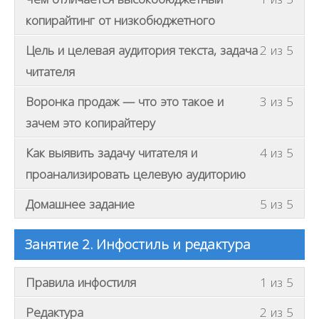
н
ы
ы
копирайтинг от низкобюджетного
д
з
В
о
Цель и целевая аудитория текста, задача
2 из 5
а
ы
л
читателя
п
д
ж
и
В
о
Воронка продаж — что это такое и
3 из 5
н
с
ы
л
ы
зачем это копирайтеру
а
д
ж
з
т
В
о
Как выявить задачу читателя и
4 из 5
н
а
ь
ы
л
ы
проанализировать целевую аудиторию
п
с
д
ж
з
и
я
В
о
Домашнее задание
5 из 5
н
а
с
н
ы
л
ы
п
а
а
д
ж
з
и
Занятие 2. Инфостиль и редактура
т
к
о
н
а
с
ь
у
л
ы
п
а
В
с
Правила инфостиля
1 из 5
р
ж
з
и
т
ы
я
с
н
В
а
Редактура
2 из 5
с
ь
д
н