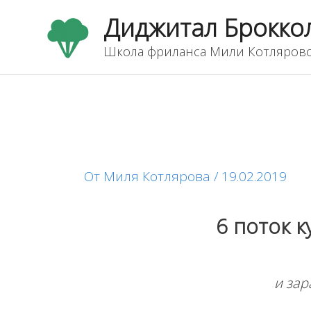
Перейти
Диджитал Брокко
к
содержимому
Школа фриланса Мили Котляров
Навигация
по
записям
От
Миля Котлярова
/
19.02.2019
6 поток 
и зар