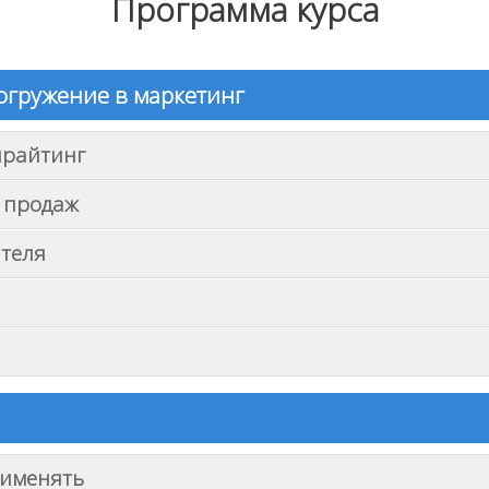
Программа курса
огружение в маркетинг
ирайтинг
а продаж
ателя
рименять