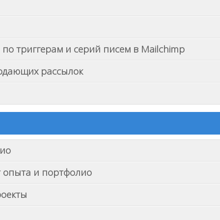
по триггерам и серий писем в Mailchimp
родающих рассылок
лио
ет опыта и портфолио
роекты