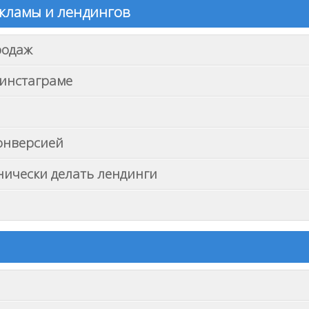
екламы и лендингов
родаж
 инстаграме
онверсией
хнически делать лендинги