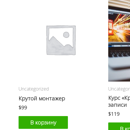
Uncategorized
Uncategor
Курс «К
Крутой монтажер
записи
$
99
$
119
В корзину
В к