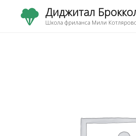
Перейти
Диджитал Брокко
к
содержимому
Школа фриланса Мили Котляров