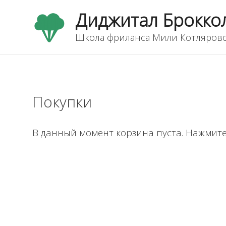
Перейти
Диджитал Брокко
к
содержимому
Школа фриланса Мили Котляров
Покупки
В данный момент корзина пуста. Нажмит