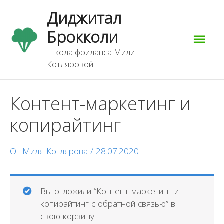
Перейти
Гла
Диджитал
к
содержимому
Брокколи
мен
Школа фриланса Мили
Котляровой
Навигация
Контент-маркетинг и
по
записям
копирайтинг
От
Миля Котлярова
/
28.07.2020
Вы отложили “Контент-маркетинг и
копирайтинг с обратной связью” в
свою корзину.