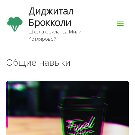
Перейти
Гла
Диджитал
к
содержимому
Брокколи
мен
Школа фриланса Мили
Котляровой
Общие навыки