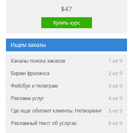
$
47
Купить курс
Ищем заказы
В
Каналы поиска заказов
1 из 9
ы
В
Биржи фриланса
2 из 9
д
ы
о
В
Фейсбук и телеграм
3 из 9
д
л
ы
о
ж
В
Реклама услуг
4 из 9
д
л
н
ы
о
ж
В
Где еще обитают клиенты. Нетворкинг
5 из 9
ы
д
л
н
ы
з
о
ж
В
Рекламный текст об услугах
6 из 9
ы
д
а
л
н
ы
з
о