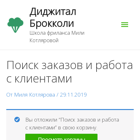
Перейти
Гла
Диджитал
к
содержимому
Брокколи
мен
Школа фриланса Мили
Котляровой
Навигация
Поиск заказов и работа
по
записям
с клиентами
От
Миля Котлярова
/
29.11.2019
Вы отложили “Поиск заказов и работа
с клиентами” в свою корзину.
Просмотр корзины