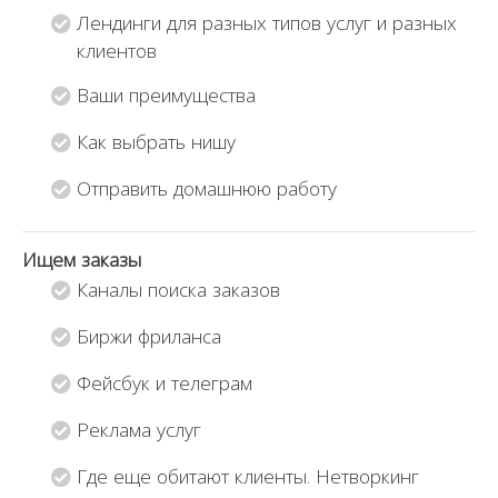
к
к
Лендинги для разных типов услуг и разных
с
с
клиентов
о
о
д
д
Ваши преимущества
е
е
Как выбрать нишу
р
р
ж
ж
Отправить домашнюю работу
и
и
м
м
Ищем заказы
о
о
м
м
Каналы поиска заказов
у
у
Биржи фриланса
.
.
Фейсбук и телеграм
Реклама услуг
Где еще обитают клиенты. Нетворкинг