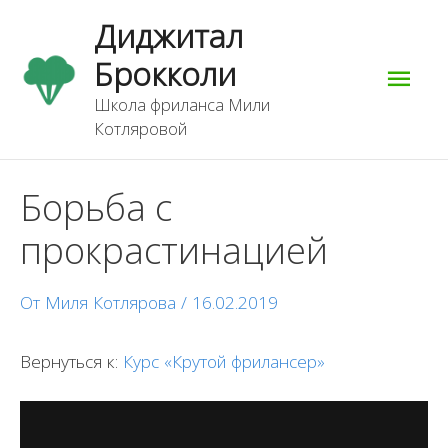
Перейти
Гла
Диджитал
к
содержимому
Брокколи
мен
Школа фриланса Мили
Котляровой
Борьба с
прокрастинацией
От
Миля Котлярова
/
16.02.2019
Вернуться к:
Курс «Крутой фрилансер»