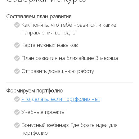
з
з
а
а
Составляем план развития
п
п
Как понять, что тебе нравится, и какие
и
и
направления выгодны
с
с
а
а
Карта нужных навыков
т
т
ь
ь
План развития на ближайшие 3 месяца
с
с
Отправить домашнюю работу
я
я
н
н
а
а
Формируем портфолио
к
к
Что делать, если портфолио нет
у
у
р
р
Учебные проекты
с
с
Бонусный вебинар: Где брать идеи для
,
,
портфолио
ч
ч