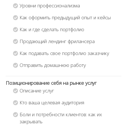
т
т
Уровни профессионализма
о
о
б
б
Как оформить предыдущий опыт и кейсы
ы
ы
Как и где сделать портфолио
п
п
о
о
Продающий лендинг фрилансера
л
л
у
у
Как подавать свое портфолио заказчику
ч
ч
Отправить домашнюю работу
и
и
т
т
ь
ь
Позиционирование себя на рынке услуг
д
д
Описание услуг
о
о
с
с
Кто ваша целевая аудитория
т
т
Боли и потребности клиентов: как их
у
у
закрывать
п
п