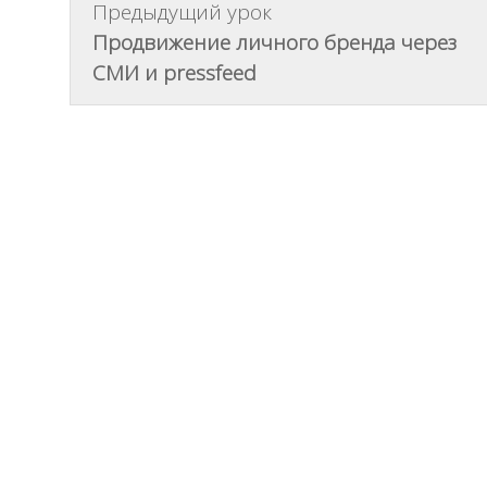
В
Предыдущий урок
Продвижение личного бренда через
д
СМИ и pressfeed
о
л
н
з
а
п
и
с
а
т
ь