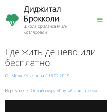
Перейти
Гла
Диджитал
к
содержимому
Брокколи
мен
Школа фриланса Мили
Котляровой
Где жить дешево или
бесплатно
От
Миля Котлярова
/
16.02.2019
Вернуться к:
Онлайн-курс «Крутой фрилансер»