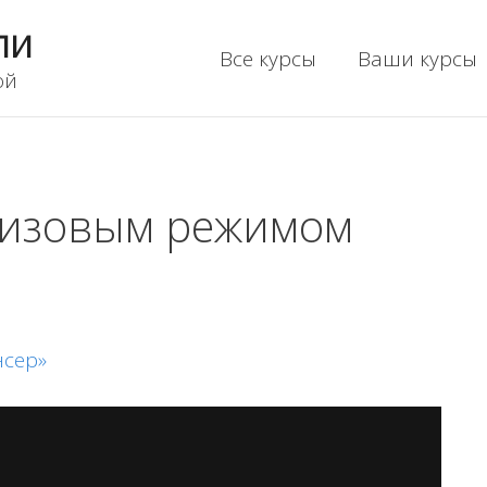
ли
Все курсы
Ваши курсы
ой
визовым режимом
нсер»